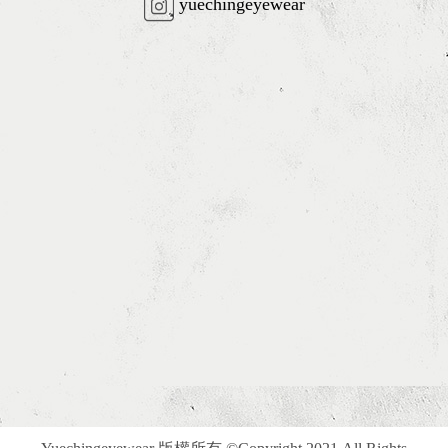
yuechingeyewear