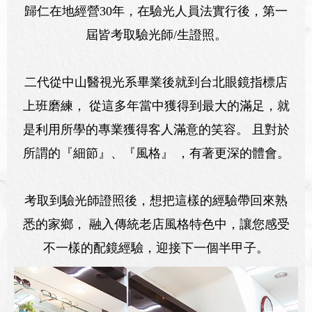
歸仁在地經營30年，在驗光人員法實行後，第一
屆皆考取驗光師/生證照。
二代從中山醫視光系畢業後就到台北眼鏡指標店
上班磨練， 從這多年當中獲得到最大的滿足，就
是利用所學的專業獲得客人滿意的笑容。 且對於
所謂的『細節』、『風格』 ，有著更深的體會。
考取到驗光師證照後，想把這樣的經驗帶回來熟
悉的家鄉， 融入傳統老店風格特色中，讓您感受
不一樣的配鏡經驗，迎接下一個半甲子。