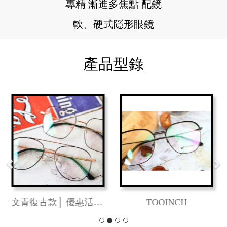
專精 漸進多焦點 配鏡
軟、硬式隱形眼鏡
產品型錄
Previous
Ne
RAYBAN
ODBO