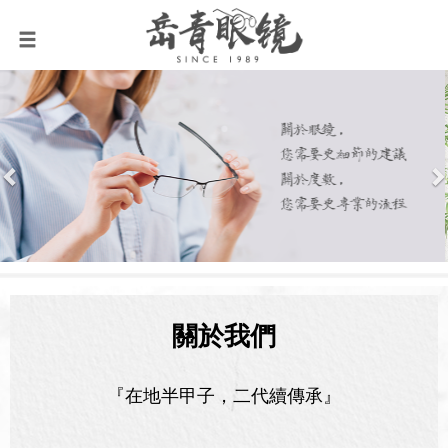
Previous
N
關於我們
『在地半甲子，二代續傳承』