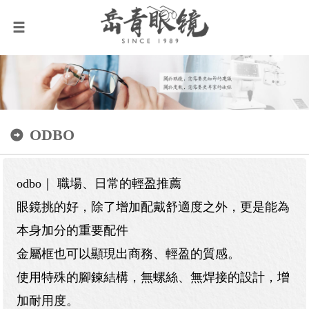
ODBO
odbo｜ 職場、日常的輕盈推薦
眼鏡挑的好，除了增加配戴舒適度之外，更是能為
本身加分的重要配件
金屬框也可以顯現出商務、輕盈的質感。
使用特殊的腳鍊結構，無螺絲、無焊接的設計，增
加耐用度。